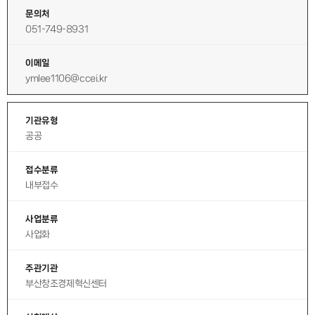
문의처
051-749-8931
이메일
ymlee1106@ccei.kr
기관유형
공공
접수분류
내부접수
사업분류
사업화
주관기관
부산창조경제혁신센터