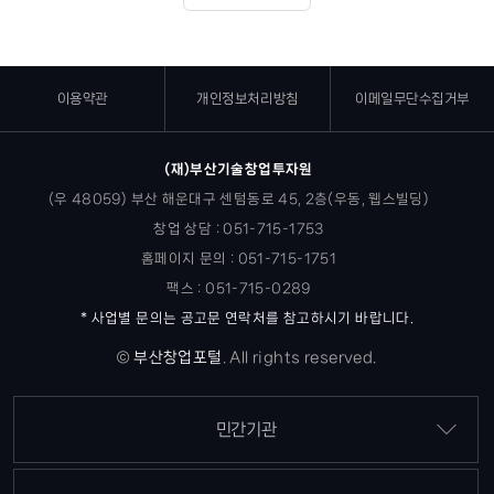
이용약관
개인정보처리방침
이메일무단수집거부
(재)부산기술창업투자원
(우 48059) 부산 해운대구 센텀동로 45, 2층(우동, 웹스빌딩)
창업 상담 : 051-715-1753
홈페이지 문의 : 051-715-1751
팩스 : 051-715-0289
* 사업별 문의는 공고문 연락처를 참고하시기 바랍니다.
©
부산창업포털
.
All rights reserved.
민간기관