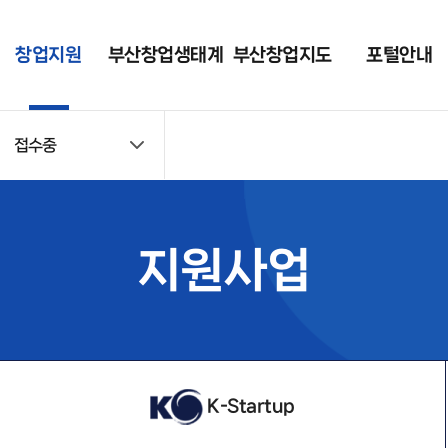
창업지원
부산창업생태계
부산창업지도
포털안내
접수중
지원사업
현황
포털 소개
접수중
부니콘(BUNICO
공지사항
RN)
접수마감
창업 가이드
지원사업
컨설팅 · 멘토링
자료실
입주지원
포털 회원사 조회
시설대관
장비대여
K-Startup