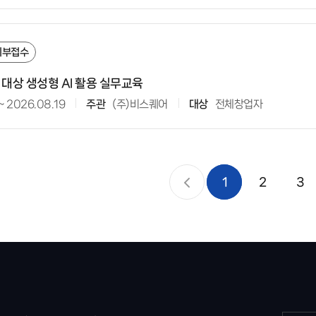
외부접수
 대상 생성형 AI 활용 실무교육
~
2026.08.19
주관
(주)비스퀘어
대상
전체창업자
1
2
3