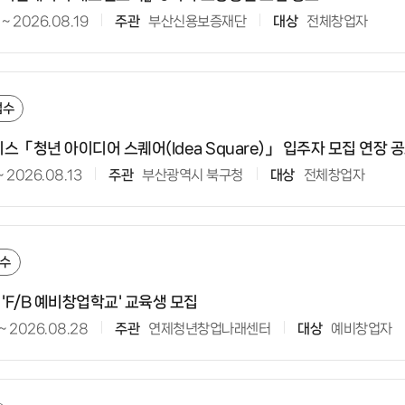
~
2026.08.19
주관
부산신용보증재단
대상
전체창업자
접수
스「청년 아이디어 스퀘어(Idea Square)」 입주자 모집 연장 
~
2026.08.13
주관
부산광역시 북구청
대상
전체창업자
수
 'F/B 예비창업학교' 교육생 모집
~
2026.08.28
주관
연제청년창업나래센터
대상
예비창업자