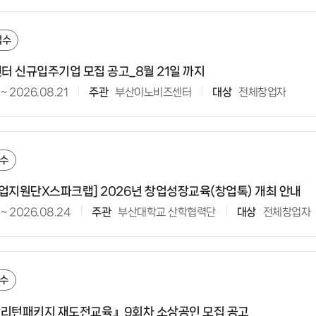
접수
 신규입주기업 모집 공고_8월 21일 까지
~
2026.08.21
주관
부산이노비즈센터
대상
전체창업자
수
업지원단X스파크랩] 2026년 창업성장교육(창업톡) 개최 안내
~
2026.08.24
주관
부산대학교 산학협력단
대상
전체창업자
수
망리턴패키지 재도전교육』9회차 소상공인 모집 공고