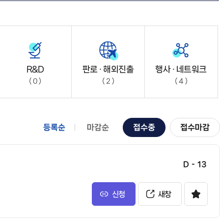
R&D
판로 · 해외진출
행사 · 네트워크
0
2
4
등록순
마감순
접수중
접수마감
D - 13
신청
새창