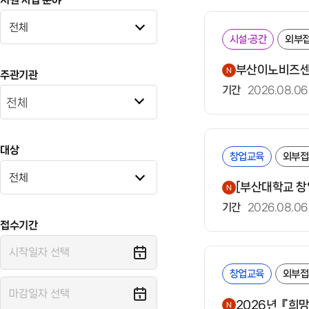
시설·공간
외부
부산이노비즈센터
주관기관
기간
2026.08.06
전체
대상
창업교육
외부접
[부산대학교 창
기간
2026.08.06
접수기간
창업교육
외부접
2026년『희