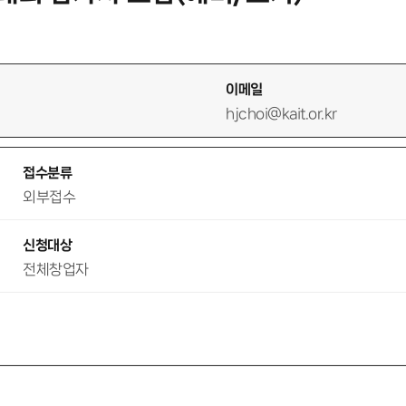
이메일
hjchoi@kait.or.kr
접수분류
외부접수
신청대상
전체창업자