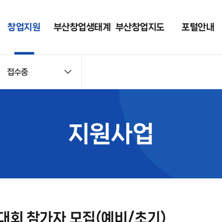
창업지원
부산창업생태계
부산창업지도
포털안내
접수중
지원사업
현황
포털 소개
접수중
부니콘(BUNICO
공지사항
RN)
접수마감
창업 가이드
지원사업
컨설팅 · 멘토링
자료실
입주지원
포털 회원사 조회
시설대관
장비대여
진대회 참가자 모집(예비/초기)