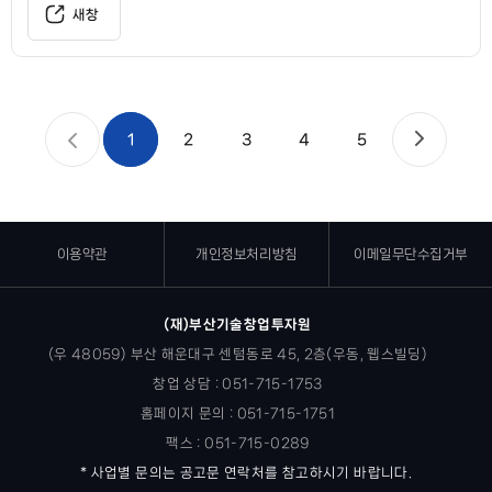
새창
1
2
3
4
5
이용약관
개인정보처리방침
이메일무단수집거부
(재)부산기술창업투자원
(우 48059) 부산 해운대구 센텀동로 45, 2층(우동, 웹스빌딩)
창업 상담 : 051-715-1753
홈페이지 문의 : 051-715-1751
팩스 : 051-715-0289
* 사업별 문의는 공고문 연락처를 참고하시기 바랍니다.